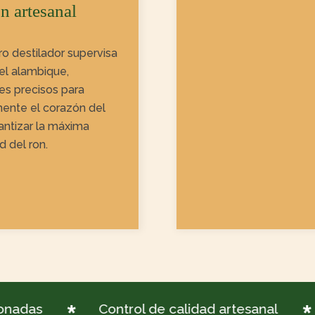
n artesanal
o destilador supervisa
el alambique,
es precisos para
ente el corazón del
antizar la máxima
d del ron.
adas
Control de calidad artesanal