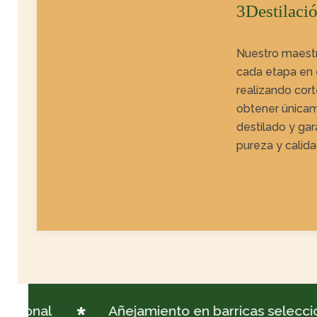
3Destilació
Nuestro maestr
cada etapa en 
realizando cort
obtener únicam
destilado y gar
pureza y calida
cional
Añejamiento en barricas seleccion