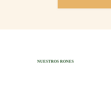
NUESTROS RONES
cores nacen con el propósito
ado que nos inspira, transmiti
dad y compartirlo con quienes 
genuino.